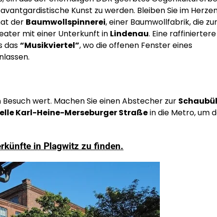
r avantgardistische Kunst zu werden. Bleiben Sie im Herze
mat der
Baumwollspinnerei
, einer Baumwollfabrik, die zu
eater mit einer Unterkunft in
Lindenau
. Eine raffiniertere
ls das
“Musikviertel”
, wo die offenen Fenster eines
nlassen.
n Besuch wert. Machen Sie einen Abstecher zur
Schaubü
lle Karl-Heine-Merseburger Straße
in die Metro, um 
rkünfte in Plagwitz zu finden.