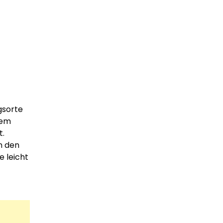
gsorte
nem
t.
on den
 leicht