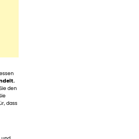
ressen
ndelt.
Sie den
Sie
r, dass
e und