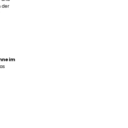
n der
r
hne im
das