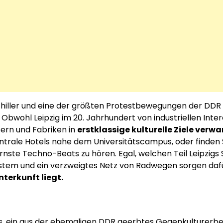
chiller und eine der größten Protestbewegungen der DDR
 Obwohl Leipzig im 20. Jahrhundert von industriellen Inte
sern und Fabriken in
erstklassige kulturelle Ziele verwa
zentrale Hotels nahe dem Universitätscampus, oder finden 
te Techno-Beats zu hören. Egal, welchen Teil Leipzigs 
stem und ein verzweigtes Netz von Radwegen sorgen dafü
nterkunft liegt.
lins, ein aus der ehemaligen DDR geerbtes Gegenkulturerb