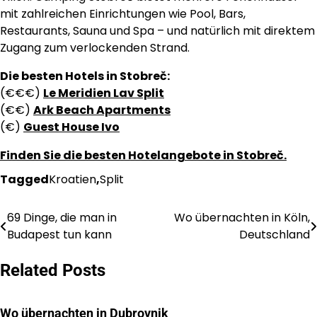
mit zahlreichen Einrichtungen wie Pool, Bars,
Restaurants, Sauna und Spa – und natürlich mit direktem
Zugang zum verlockenden Strand.
Die besten Hotels in Stobreč:
(€€€)
Le Meridien Lav Split
(€€)
Ark Beach Apartments
(€)
Guest House Ivo
Finden Sie die besten Hotelangebote in Stobreč.
Tagged
Kroatien
,
Split
69 Dinge, die man in
Wo übernachten in Köln,
Post
Budapest tun kann
Deutschland
navigation
Related Posts
Wo übernachten in Dubrovnik