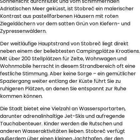
Sonnenlicht durchflutet und vom schimmernden
Adriatischen Meer geküsst, ist Stobreč ein malerischer
Kontrast aus pastellfarbenen Häusern mit roten
Ziegeldächern vor dem satten Grün von Kiefern- und
Zypressenwäldern.
Der weitläufige Hauptstrand von Stobreč liegt direkt
neben einem der beliebtesten Campingplätze Kroatiens.
Mit über 200 Stellplätzen für Zelte, Wohnwagen und
Wohnmobile herrscht in diesem Strandbereich oft eine
festliche Stimmung. Aber keine Sorge – ein gemütlicher
Spaziergang weiter entlang der Küste führt Sie zu
ruhigeren Plätzen, an denen Sie entspannt zur Ruhe
kommen können.
Die Stadt bietet eine Vielzahl an Wassersportarten,
darunter adrenalinhaltige Jet-Skis und aufregende
Tauchabenteuer. Kinder werden die Rutschen und
anderen Wasseraktivitäten lieben. Stobreč verfügt
außerdem über einen kleinen Jachthafen, der den