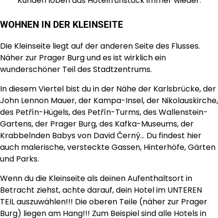
Kunden loben das Hotelfrühstück immer wieder.
WOHNEN IN DER KLEINSEITE
Die Kleinseite liegt auf der anderen Seite des Flusses.
Näher zur Prager Burg und es ist wirklich ein
wunderschöner Teil des Stadtzentrums.
In diesem Viertel bist du in der Nähe der Karlsbrücke, der
John Lennon Mauer, der Kampa-Insel, der Nikolauskirche,
des Petřín-Hügels, des Petřín-Turms, des Wallenstein-
Gartens, der Prager Burg, des Kafka-Museums, der
Krabbelnden Babys von David Černý… Du findest hier
auch malerische, versteckte Gassen, Hinterhöfe, Gärten
und Parks.
Wenn du die Kleinseite als deinen Aufenthaltsort in
Betracht ziehst, achte darauf, dein Hotel im UNTEREN
TEIL auszuwählen!!! Die oberen Teile (näher zur Prager
Burg) liegen am Hang!!! Zum Beispiel sind alle Hotels in