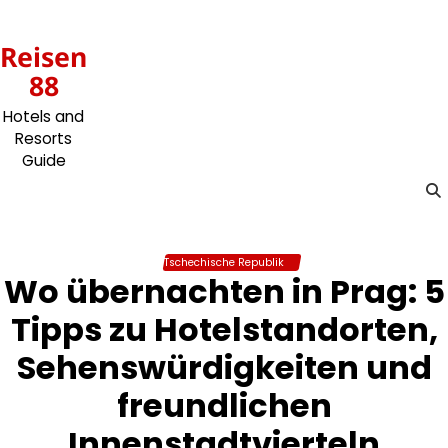
Skip
to
Reisen
content
88
Hotels and
Resorts
Guide
Tschechische Republik
Wo übernachten in Prag: 5
Tipps zu Hotelstandorten,
Sehenswürdigkeiten und
freundlichen
Innenstadtvierteln