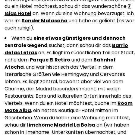
du ein Hotel möchtest, schau dir das wunderschöne
7
Islas Hotel
an. Wenn du eine Wohnung bevorzugst: Ich
war im
Sonder Malasaña
und habe es geliebt (es war
auch ruhig!).
Wenn du
eine etwas günstigere und dennoch
zentrale Gegend
suchst, dann schau dir das
Barrio
de las Letras
an. Es liegt im südöstlichen Teil der Stadt,
nahe dem
Parque El Retiro
und dem
Bahnhof
Atocha
, und war historisch das Viertel, in dem
literarische Größen wie Hemingway und Cervantes
lebten. Es liegt zentral, bewahrt aber viel von dem
Charme, der Madrid besonders macht, mit vielen
Restaurants, Bars und kulturellen Orten innerhalb des
Viertels. Wenn du ein Hotel möchtest, buche im
Room
Mate Alba
, ein nettes Boutique-Hotel mitten im
Geschehen. Wenn du lieber eine Wohnung möchtest,
schau dir
limehome Madrid La Bolsa
an (wir haben
schon in limehome-Unterkünften übernachtet, und