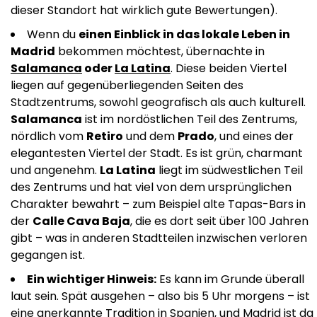
dieser Standort hat wirklich gute Bewertungen).
Wenn du
einen Einblick in das lokale Leben in
Madrid
bekommen möchtest, übernachte in
Salamanca
oder
La Latina
. Diese beiden Viertel
liegen auf gegenüberliegenden Seiten des
Stadtzentrums, sowohl geografisch als auch kulturell.
Salamanca
ist im nordöstlichen Teil des Zentrums,
nördlich vom
Retiro
und dem
Prado
, und eines der
elegantesten Viertel der Stadt. Es ist grün, charmant
und angenehm.
La Latina
liegt im südwestlichen Teil
des Zentrums und hat viel von dem ursprünglichen
Charakter bewahrt – zum Beispiel alte Tapas-Bars in
der
Calle Cava Baja
, die es dort seit über 100 Jahren
gibt – was in anderen Stadtteilen inzwischen verloren
gegangen ist.
Ein wichtiger Hinweis:
Es kann im Grunde überall
laut sein. Spät ausgehen – also bis 5 Uhr morgens – ist
eine anerkannte Tradition in Spanien, und Madrid ist da