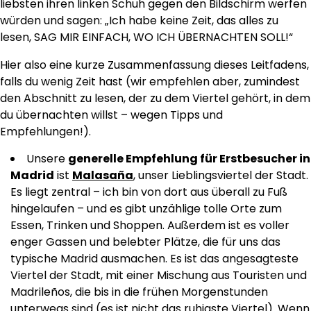
liebsten ihren linken Schuh gegen den Bildschirm werfen
würden und sagen: „Ich habe keine Zeit, das alles zu
lesen, SAG MIR EINFACH, WO ICH ÜBERNACHTEN SOLL!“
Hier also eine kurze Zusammenfassung dieses Leitfadens,
falls du wenig Zeit hast (wir empfehlen aber, zumindest
den Abschnitt zu lesen, der zu dem Viertel gehört, in dem
du übernachten willst – wegen Tipps und
Empfehlungen!).
Unsere
generelle Empfehlung für Erstbesucher in
Madrid
ist
Malasaña
, unser Lieblingsviertel der Stadt.
Es liegt zentral – ich bin von dort aus überall zu Fuß
hingelaufen – und es gibt unzählige tolle Orte zum
Essen, Trinken und Shoppen. Außerdem ist es voller
enger Gassen und belebter Plätze, die für uns das
typische Madrid ausmachen. Es ist das angesagteste
Viertel der Stadt, mit einer Mischung aus Touristen und
Madrileños, die bis in die frühen Morgenstunden
unterwegs sind (es ist nicht das ruhigste Viertel). Wenn