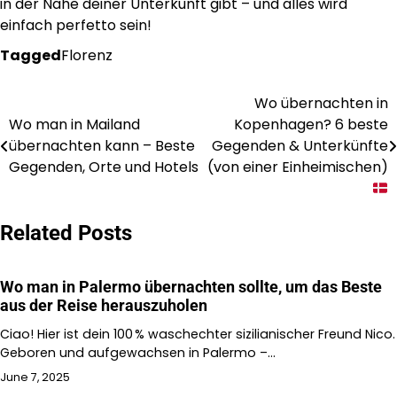
in der Nähe deiner Unterkunft gibt – und alles wird
einfach perfetto sein!
Tagged
Florenz
Wo übernachten in
Post
Wo man in Mailand
Kopenhagen? 6 beste
navigation
übernachten kann – Beste
Gegenden & Unterkünfte
Gegenden, Orte und Hotels
(von einer Einheimischen)
Related Posts
Wo man in Palermo übernachten sollte, um das Beste
aus der Reise herauszuholen
Ciao! Hier ist dein 100 % waschechter sizilianischer Freund Nico.
Geboren und aufgewachsen in Palermo –…
June 7, 2025