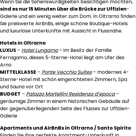
Wenn Sie die Sehenswürdigkeiten besichtigen möchten,
sind es nur 15 Minuten über die Brücke zur Uffizien
-
Galerie und ein wenig weiter zum Dom. In Oltrarno finden
Sie preiswerte AirBnBs, einige schöne Boutique-Hotels
und luxuriöse Unterkünfte mit Aussicht in Flussnähe.
Hotels in Oltrarno
LUXUS
–
Hotel Lungarno
– im Besitz der Familie
Ferragamo, dieses 5-Sterne-Hotel liegt am Ufer des
Arno
MITTELKLASSE
–
Ponte Vecchio Suites
– modernes 4-
Sterne-Hotel mit schön eingerichteten Zimmern, Spa
und Sauna vor Ort
BUDGET
–
Palazzo Martellini Residenza d’epoca
–
geräumige Zimmer in einem historischen Gebäude auf
der gegenüberliegenden Seite des Flusses zur Uffizien-
Galerie
Apartments und AirBnBs in Oltrarno / Santo Spirito
Finden Sie Ihre perfekte Apartment-Unterkunft in