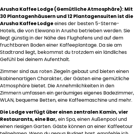
Arusha Kaffee Lodge (Gemütliche Atmosphäre):
Mit
30 Plantagenhäusern und 12 Plantagensuiten ist die
Arusha Kaffee Lodge
eines der besten 5-Sterne-
Hotels, die von Elewana in Arusha betrieben werden. Sie
liegt günstig in der Nähe des Flughafens und auf dem
fruchtbaren Boden einer Kaffeeplantage. Da sie am
Stadtrand liegt, bekommst du trotzdem ein ländliches
Gefühl bei deinem Aufenthalt.
Zimmer sind aus roten Ziegeln gebaut und bieten einen
kabinenartigen Charakter, der Gästen eine gemütliche
Atmosphäre bietet. Die Annehmlichkeiten in den
Zimmern umfassen ein geräumiges eigenes Badezimmer,
WLAN, bequeme Betten, eine Kaffeemaschine und mehr.
Die Lodge verfügt über einen zentralen Kamin, vier
Restaurants, eine Bar,
ein Spa, einen Außenpool und
einen riesigen Garten. Gäste können an einer Kaffeetour
teilnehmen. Wenn du genug Budget hast, empfehle ich