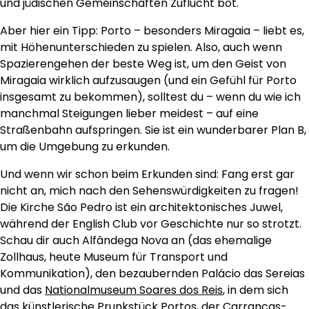
und jüdischen Gemeinschaften Zuflucht bot.
Aber hier ein Tipp: Porto – besonders Miragaia – liebt es,
mit Höhenunterschieden zu spielen. Also, auch wenn
Spazierengehen der beste Weg ist, um den Geist von
Miragaia wirklich aufzusaugen (und ein Gefühl für Porto
insgesamt zu bekommen), solltest du – wenn du wie ich
manchmal Steigungen lieber meidest – auf eine
Straßenbahn aufspringen. Sie ist ein wunderbarer Plan B,
um die Umgebung zu erkunden.
Und wenn wir schon beim Erkunden sind: Fang erst gar
nicht an, mich nach den Sehenswürdigkeiten zu fragen!
Die Kirche São Pedro ist ein architektonisches Juwel,
während der English Club vor Geschichte nur so strotzt.
Schau dir auch Alfândega Nova an (das ehemalige
Zollhaus, heute Museum für Transport und
Kommunikation), den bezaubernden Palácio das Sereias
und das
Nationalmuseum Soares dos Reis
, in dem sich
das künstlerische Prunkstück Portos, der Carrancas-