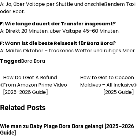
A: Ja, über Vaitape per Shuttle und anschließendem Taxi
oder Boot.
F: Wie lange dauert der Transfer insgesamt?
A: Direkt 20 Minuten, über Vaitape 45–60 Minuten.
F: Wann ist die beste Reisezeit für Bora Bora?
A: Mai bis Oktober – trockenes Wetter und ruhiges Meer.
Tagged
Bora Bora
How Do I Get A Refund
How to Get to Cocoon
Post
From Amazon Prime Video
Maldives – All Inclusive
navigation
[2025-2026 Guide]
[2025 Guide]
Related Posts
Wie man zu Baby Plage Bora Bora gelangt [2025–2026
Guide]