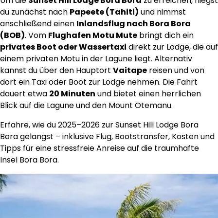
Um die
Sunset Hill Lodge Bora Bora
zu erreichen, fliegst
du zunächst nach
Papeete (Tahiti)
und nimmst
anschließend einen
Inlandsflug nach Bora Bora
(BOB)
. Vom
Flughafen Motu Mute
bringt dich ein
privates Boot oder Wassertaxi
direkt zur Lodge, die auf
einem privaten Motu in der Lagune liegt. Alternativ
kannst du über den Hauptort
Vaitape
reisen und von
dort ein Taxi oder Boot zur Lodge nehmen. Die Fahrt
dauert etwa
20 Minuten
und bietet einen herrlichen
Blick auf die Lagune und den Mount Otemanu.
Erfahre, wie du 2025–2026 zur Sunset Hill Lodge Bora
Bora gelangst – inklusive Flug, Bootstransfer, Kosten und
Tipps für eine stressfreie Anreise auf die traumhafte
Insel Bora Bora.