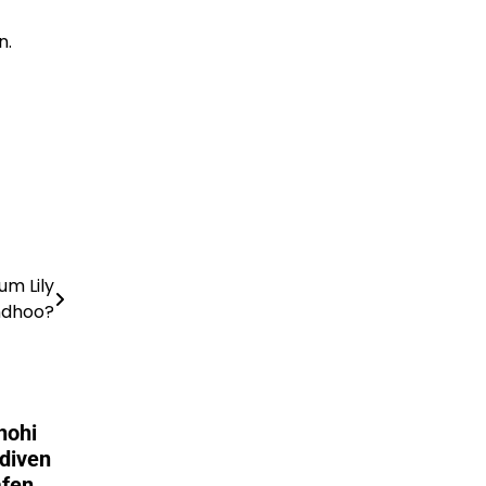
n.
um Lily
ndhoo?
hohi
ediven
afen