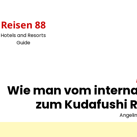
Skip
to
content
Reisen 88
Hotels and Resorts
Guide
Wie man vom interna
zum Kudafushi R
Angeli