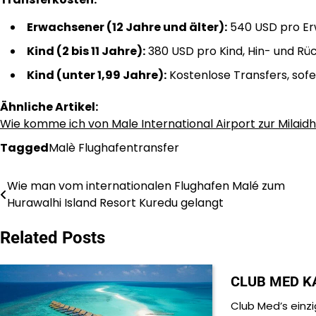
Erwachsener (12 Jahre und älter):
540 USD pro Erw
Kind (2 bis 11 Jahre):
380 USD pro Kind, Hin- und Rück
Kind (unter 1,99 Jahre):
Kostenlose Transfers, sofer
Ähnliche Artikel:
Wie komme ich von Male International Airport zur Milaid
Tagged
Malè Flughafentransfer
Wie man vom internationalen Flughafen Malé zum
Post
Hurawalhi Island Resort Kuredu gelangt
navigation
Related Posts
CLUB MED K
Club Med’s einz