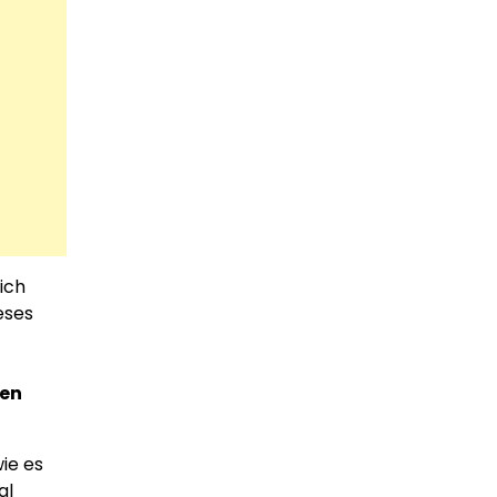
ich
eses
ten
wie es
al