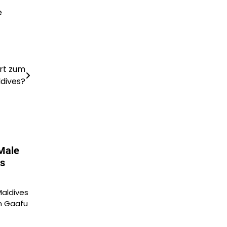
e
rt zum
ldives?
 Male
s
Maldives
m Gaafu