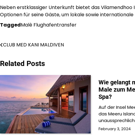
Neben erstklassiger Unterkunft bietet das Vilamendhoo
Optionen für seine Gäste, um lokale sowie internationale
Tagged
Malè Flughafentransfer
Post
CLUB MED KANI MALDIVEN
navigation
Related Posts
Wie gelangt 
Male zum Mee
Spa?
Auf der Insel Me
das Meeru Islan
unaussprechlic
February 3, 2024