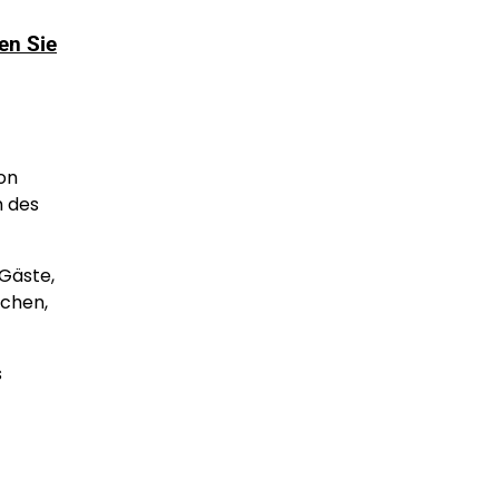
en Sie
on
m des
Gäste,
uchen,
s