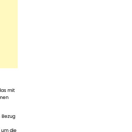
las mit
umen
n Bezug
 um die