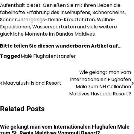
Aufenthalt bietet. Genießen Sie mit Ihren Lieben die
fabelhafte Erfahrung des Inselhüpfens, Schnorchelns,
Sonnenuntergangs-Delfin-Kreuzfahrten, Walhai-
Expeditionen, Wassersportarten und viele weitere
glückliche Momente im Bandos Maldives.
Bitte teilen Sie diesen wunderbaren Artikel auf…
Tagged
Malè Flughafentransfer
Wie gelangt man vom
Post
internationalen Flughafen
Maayafushi Island Resort
navigation
Male zum NH Collection
Maldives Havodda Resort?
Related Posts
Wie gelangt man vom Internationalen Flughafen Male
zum St. Regis Maldives Vommuli Resort?