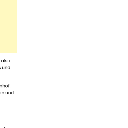
 also
s und
nhof.
gen und