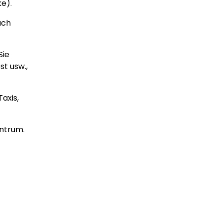
e).
ach
Sie
st usw.,
axis,
ntrum.