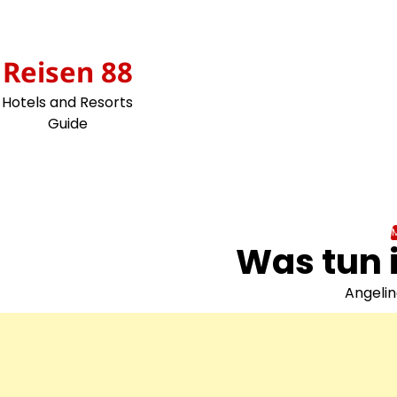
Skip
to
content
Reisen 88
Hotels and Resorts
Guide
Was tun 
Angeli