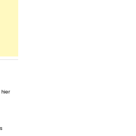
 hier
s