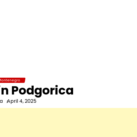
Montenegro
in Podgorica
na
April 4, 2025