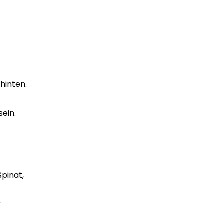
hinten.
sein.
Spinat,
r