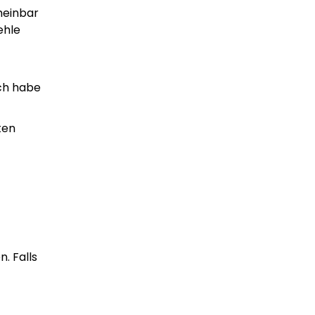
heinbar
ehle
Ich habe
ten
. Falls