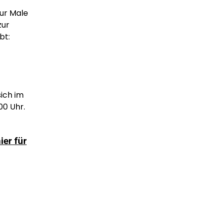
zur Male
zur
bt:
ich im
00 Uhr.
ier für