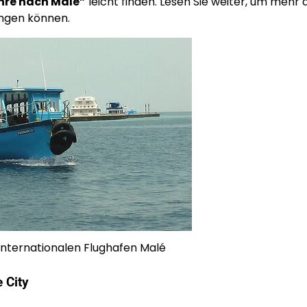
hre nach Male”
leicht finden. Lesen Sie weiter, um mehr
angen können.
internationalen Flughafen Malé
 City