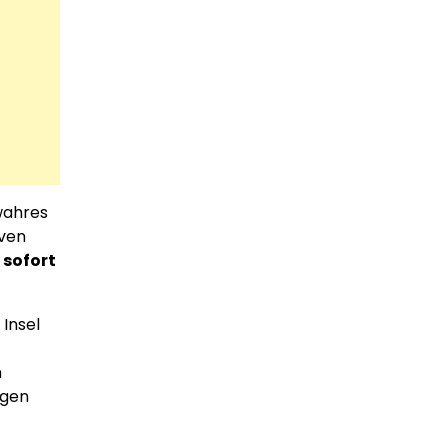
 wahres
iven
 sofort
 Insel
m
ngen