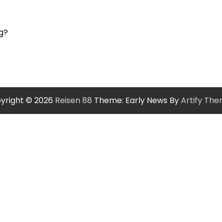
g?
yright © 2026
Reisen 88
Theme: Early News By
Artify Th