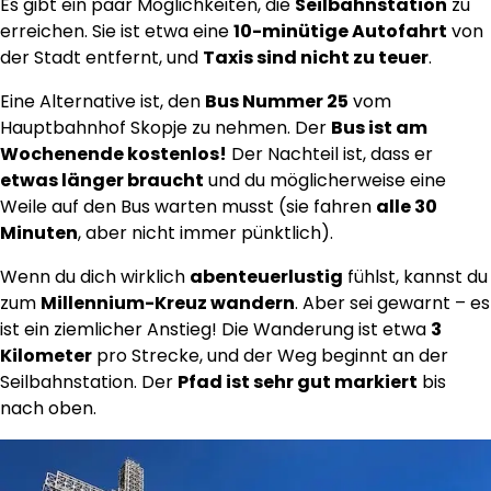
Es gibt ein paar Möglichkeiten, die
Seilbahnstation
zu
erreichen. Sie ist etwa eine
10-minütige Autofahrt
von
der Stadt entfernt, und
Taxis sind nicht zu teuer
.
Eine Alternative ist, den
Bus Nummer 25
vom
Hauptbahnhof Skopje zu nehmen. Der
Bus ist am
Wochenende kostenlos!
Der Nachteil ist, dass er
etwas länger braucht
und du möglicherweise eine
Weile auf den Bus warten musst (sie fahren
alle 30
Minuten
, aber nicht immer pünktlich).
Wenn du dich wirklich
abenteuerlustig
fühlst, kannst du
zum
Millennium-Kreuz wandern
. Aber sei gewarnt – es
ist ein ziemlicher Anstieg! Die Wanderung ist etwa
3
Kilometer
pro Strecke, und der Weg beginnt an der
Seilbahnstation. Der
Pfad ist sehr gut markiert
bis
nach oben.