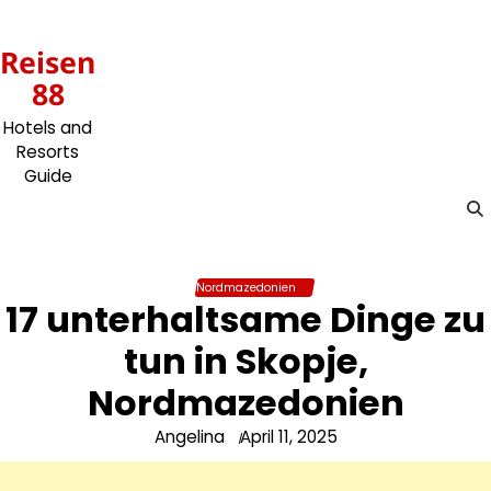
Skip
to
Reisen
content
88
Hotels and
Resorts
Guide
Nordmazedonien
17 unterhaltsame Dinge zu
tun in Skopje,
Nordmazedonien
Angelina
April 11, 2025