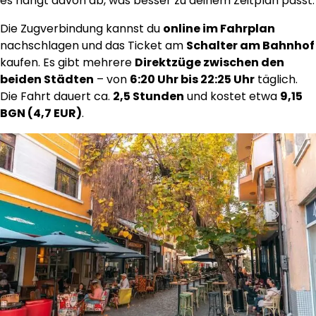
es hängt davon ab, was besser zu deinem Zeitplan passt.
Die Zugverbindung kannst du
online im Fahrplan
nachschlagen und das Ticket am
Schalter am Bahnhof
kaufen. Es gibt mehrere
Direktzüge zwischen den
beiden Städten
– von
6:20 Uhr bis 22:25 Uhr
täglich.
Die Fahrt dauert ca.
2,5 Stunden
und kostet etwa
9,15
BGN (4,7 EUR)
.