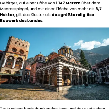
Gebirges
, auf einer Höhe von
1.147 Metern
über dem
Meeresspiegel, und mit einer Fläche von mehr als
8,7
Hektar
, gilt das Kloster als
das größte religiöse
Bauwerk des Landes
.
Trotz seiner beeindruckenden Lage und der exotischen