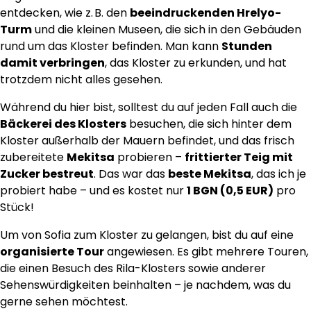
entdecken, wie z. B. den
beeindruckenden Hrelyo-
Turm
und die kleinen Museen, die sich in den Gebäuden
rund um das Kloster befinden. Man kann
Stunden
damit verbringen
, das Kloster zu erkunden, und hat
trotzdem nicht alles gesehen.
Während du hier bist, solltest du auf jeden Fall auch die
Bäckerei des Klosters
besuchen, die sich hinter dem
Kloster außerhalb der Mauern befindet, und das frisch
zubereitete
Mekitsa
probieren –
frittierter Teig mit
Zucker bestreut
. Das war das
beste Mekitsa
, das ich je
probiert habe – und es kostet nur
1 BGN (0,5 EUR)
pro
Stück!
Um von Sofia zum Kloster zu gelangen, bist du auf eine
organisierte Tour
angewiesen. Es gibt mehrere Touren,
die einen Besuch des Rila-Klosters sowie anderer
Sehenswürdigkeiten beinhalten – je nachdem, was du
gerne sehen möchtest.