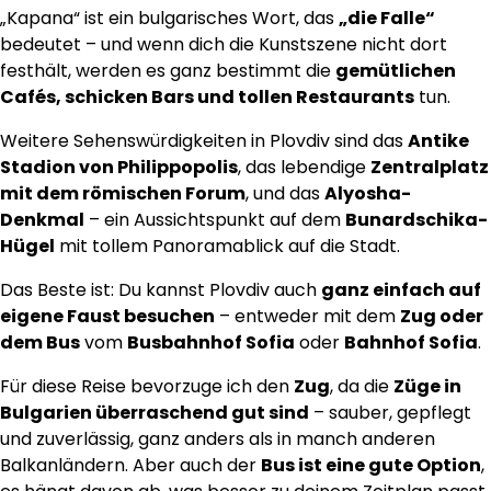
„Kapana“ ist ein bulgarisches Wort, das
„die Falle“
bedeutet – und wenn dich die Kunstszene nicht dort
festhält, werden es ganz bestimmt die
gemütlichen
Cafés, schicken Bars und tollen Restaurants
tun.
Weitere Sehenswürdigkeiten in Plovdiv sind das
Antike
Stadion von Philippopolis
, das lebendige
Zentralplatz
mit dem römischen Forum
, und das
Alyosha-
Denkmal
– ein Aussichtspunkt auf dem
Bunardschika-
Hügel
mit tollem Panoramablick auf die Stadt.
Das Beste ist: Du kannst Plovdiv auch
ganz einfach auf
eigene Faust besuchen
– entweder mit dem
Zug oder
dem Bus
vom
Busbahnhof Sofia
oder
Bahnhof Sofia
.
Für diese Reise bevorzuge ich den
Zug
, da die
Züge in
Bulgarien überraschend gut sind
– sauber, gepflegt
und zuverlässig, ganz anders als in manch anderen
Balkanländern. Aber auch der
Bus ist eine gute Option
,