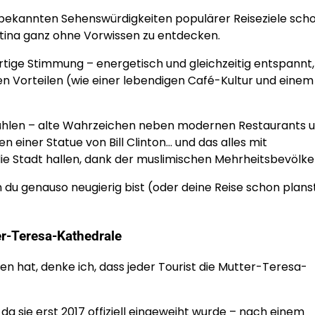
en bekannten Sehenswürdigkeiten populärer Reiseziele sch
istina ganz ohne Vorwissen zu entdecken.
artige Stimmung – energetisch und gleichzeitig entspannt,
en Vorteilen (wie einer lebendigen Café-Kultur und einem
fühlen – alte Wahrzeichen neben modernen Restaurants 
 einer Statue von Bill Clinton… und das alles mit
ie Stadt hallen, dank der muslimischen Mehrheitsbevölke
n du genauso neugierig bist (oder deine Reise schon plans
r-Teresa-Kathedrale
en hat, denke ich, dass jeder Tourist die Mutter-Teresa-
da sie erst 2017 offiziell eingeweiht wurde – nach einem