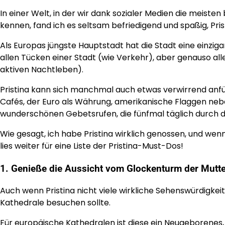
In einer Welt, in der wir dank sozialer Medien die meist
kennen, fand ich es seltsam befriedigend und spaßig, Pr
Als Europas jüngste Hauptstadt hat die Stadt eine einzig
allen Tücken einer Stadt (wie Verkehr), aber genauso all
aktiven Nachtleben).
Pristina kann sich manchmal auch etwas verwirrend an
Cafés, der Euro als Währung, amerikanische Flaggen neben
wunderschönen Gebetsrufen, die fünfmal täglich durch d
Wie gesagt, ich habe Pristina wirklich genossen, und wen
lies weiter für eine Liste der Pristina-Must-Dos!
1. Genieße die Aussicht vom Glockenturm der Mutte
Auch wenn Pristina nicht viele wirkliche Sehenswürdigkeit
Kathedrale besuchen sollte.
Für europäische Kathedralen ist diese ein Neugeborenes, 