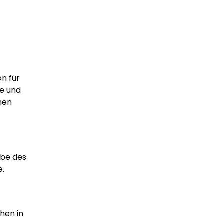
on für
ie und
hen
rbe des
e.
hen in