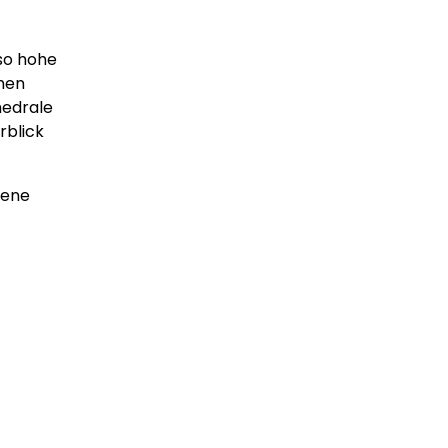
 so hohe
chen
hedrale
rblick
tene