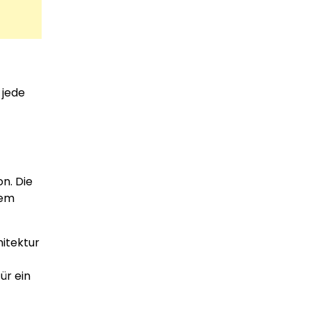
 jede
n. Die
nem
hitektur
ür ein