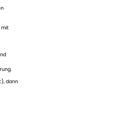
on
 mit
und
rung.
t), dann