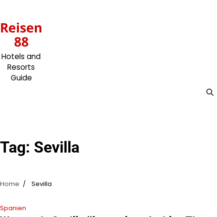
Skip
to
Reisen
content
88
Hotels and
Resorts
Guide
Tag:
Sevilla
Home
Sevilla
Spanien