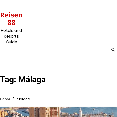
Skip
to
Reisen
content
88
Hotels and
Resorts
Guide
Tag:
Málaga
Home
Málaga