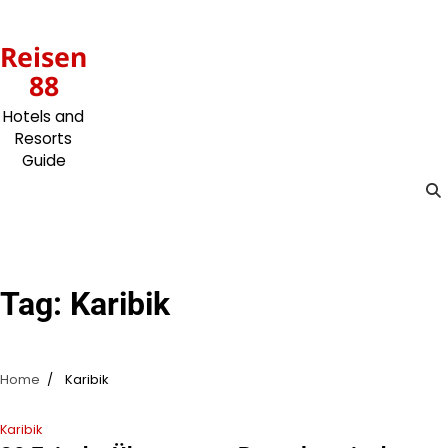
Skip
to
Reisen
content
88
Hotels and
Resorts
Guide
Tag:
Karibik
Home
Karibik
Karibik